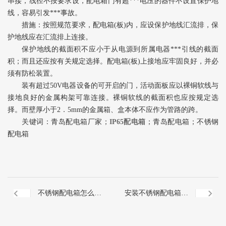
串接，线径不按要求设，配电箱门有超***电压的器件不设置保护地
线，容易引发***事故。
措施：按照规范要求，配电箱(板)内，应设保护地线汇流排，保
护地线应在汇流排上连接。
保护地线的截面积不应小于从电源到所属电器***引线的截面
积；而且还应按有关规定选择。配电箱(板)上接地应牢固良好，并必
须有防松装置。
装有超过50V电器设备的可开启的门，活动面板应以裸铜软线与
接地良好的金属构架可靠连接。裸铜软线的截面积也应按规定选
择。而壁厚小于2．5mm的金属箱、盒本体不应作为管路的跨。
关键词：青岛配电箱厂家；
IP65配电箱
；青岛配电箱；不锈钢
配电箱
不锈钢配电箱怎么避
安装不锈钢配电箱的
免自身的损害
配搭要点