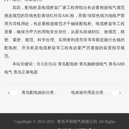
其四，配电柜及电缆桥
架厂家工程师指出有必要根据电气规范
挑选规范的导线色彩黄绿红对应ABC相，而黄/绿双色线为地线严禁
用为导线用处，有必要根据规范才干确保配电柜、电缆桥架等工程
质量，确保为甲方的用电安全担任，从源头就做到位、做规范，精
密、紧密、规范、科学合理、实用便利漂亮等等等都是施行合格的
配电柜、开关柜及电缆桥架等工程有必要严厉遵循的装置指导规
范。
本站关键词：
青岛配电箱
青岛配电柜 青岛施耐德电气 青岛ABB
电气 青岛正泰电器
青岛配电箱的分类知
电表箱作用及分类、
识大全
配电箱和动力箱作用
CopyRight © 2015-2021. 青岛平和电气有限公司 All Rights
介绍