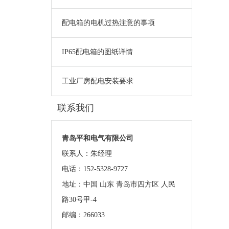
配电箱的电机过热注意的事项
IP65配电箱的图纸详情
工业厂房配电安装要求
联系我们
青岛平和电气有限公司
联系人：朱经理
电话：152-5328-9727
地址：中国 山东 青岛市四方区 人民
路30号甲-4
邮编：266033