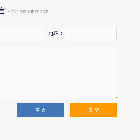
言
/ ONLINE MESSAGE
电话：
重 置
提 交