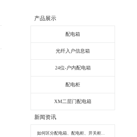
产品展示
配电箱
光纤入户信息箱
24位-户内配电箱
配电柜
XM二层门配电箱
新闻资讯
如何区分配电箱、配电柜、开关柜...