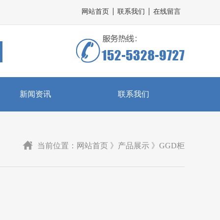
网站首页
联系我们
在线留言
新闻资讯
联系我们
当前位置：网站首页 》产品展示 》GGD柜