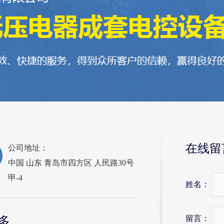
在线留
公司地址：
中国 山东 青岛市四方区 人民路30号
甲-4
姓名：
留言：
多