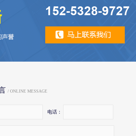
言
/ ONLINE MESSAGE
电话：