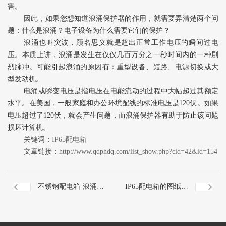
害。
因此，如果您想知道浪涌保护器的作用，就需要弄清楚两个问
题：什么是浪涌？电子设备为什么需要它们的保护？
浪涌也叫突波，顾名思义就是超出正常工作电压的瞬间过电
压。本质上讲，浪涌是发生在仅仅几百万分之一秒时间内的一种剧
烈脉冲。可能引起浪涌的原因有：重型设备、短路、电源切换或大
型发动机。
电涌或瞬变电压是指电压在电能流动的过程中大幅超过其额定
水平。在美国，一般家庭和办公环境配线的标准电压是120伏。如果
电压超过了120伏，就会产生问题，而浪涌保护器有助于防止该问题
损坏计算机。
关键词：
IP65配电箱
文章链接：
http://www.qdphdq.com/list_show.php?cid=42&id=154
不锈钢配电箱-浪涌保
IP65配电箱的图纸详
护器作用
情